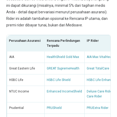
ini dapat dikurangi (misalnya, minimal 5% dari tagihan medis
Anda - detail dapat bervariasi menurut perusahaan asuransi).
Rider ini adalah tambahan opsional ke Rencana IP utama, dan
premi rider dibayar tunai, bukan dari Medisave.
Perusahaan Asuransi
Rencana Perlindungan
IP Rider
Terpadu
AIA
HealthShield Gold Max
AIA Max VitalHealth
Great Eastern Life
GREAT SupremeHealth
Great TotalCare
HSBC Life
HSBC Life Shield
HSBC Life Enhanced 
NTUC Income
Enhanced IncomeShield
Deluxe Care Rider at
Care Rider
Prudential
PRUShield
PRUExtra Rider