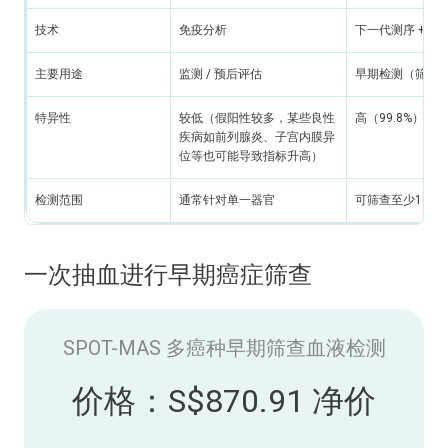
技术
免疫分析
下一代测序 + 人
主要用途
监测 / 预后评估
早期检测（筛查
特异性
较低（假阳性较多，某些良性
高（99.8%）
疾病如前列腺炎、子宫内膜异
位等也可能导致指标升高）
检测范围
通常针对单一器官
可筛查至少10个
一次抽血进行早期癌症筛查
SPOT-MAS 多癌种早期筛查血液检测
价格：S$870.91 净价