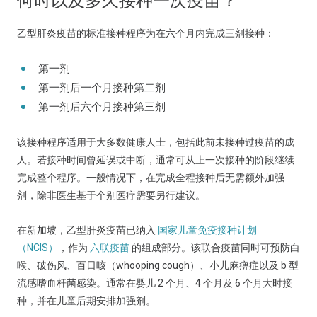
何时以及多久接种一次疫苗？
乙型肝炎疫苗的标准接种程序为在六个月内完成三剂接种：
第一剂
第一剂后一个月接种第二剂
第一剂后六个月接种第三剂
该接种程序适用于大多数健康人士，包括此前未接种过疫苗的成
人。若接种时间曾延误或中断，通常可从上一次接种的阶段继续
完成整个程序。一般情况下，在完成全程接种后无需额外加强
剂，除非医生基于个别医疗需要另行建议。
在新加坡，乙型肝炎疫苗已纳入
国家儿童免疫接种计划
（NCIS）
，作为
六联疫苗
的组成部分。该联合疫苗同时可预防白
喉、破伤风、百日咳（whooping cough）、小儿麻痹症以及 b 型
流感嗜血杆菌感染。通常在婴儿 2 个月、4 个月及 6 个月大时接
种，并在儿童后期安排加强剂。