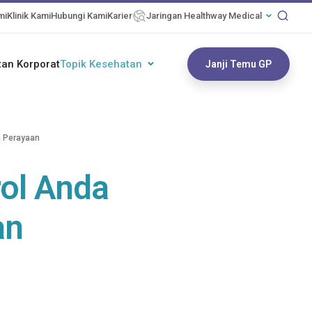
mi
Klinik Kami
Hubungi Kami
Karier
Jaringan Healthway Medical
an Korporat
Topik Kesehatan
Janji Temu GP
m Perayaan
ol Anda
an