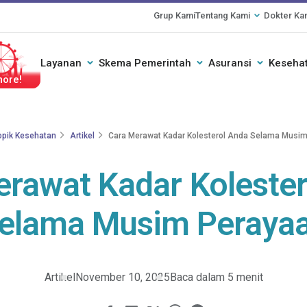
Grup Kami
Tentang Kami
Dokter Ka
Layanan
Skema Pemerintah
Asuransi
Kesehat
ogether
opik Kesehatan
Artikel
Cara Merawat Kadar Kolesterol Anda Selama Musi
erawat Kadar Kolester
elama Musim Peraya
Artikel
November 10, 2025
Baca dalam 5 menit