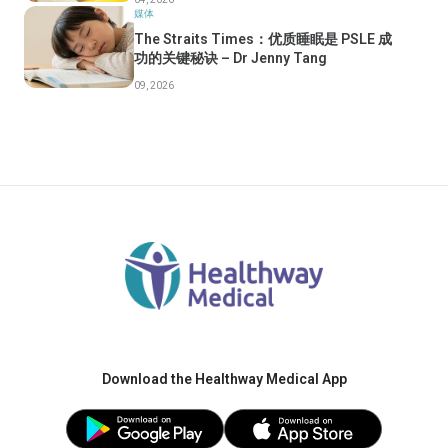
媒体
The Straits Times：优质睡眠是 PSLE 成
功的关键秘诀 – Dr Jenny Tang
09, 2026
Download the Healthway Medical App