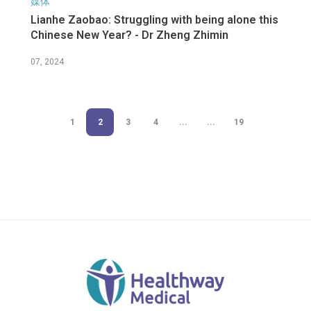
媒体
Lianhe Zaobao: Struggling with being alone this
Chinese New Year? - Dr Zheng Zhimin
07, 2024
1
2
3
4
...
...
19