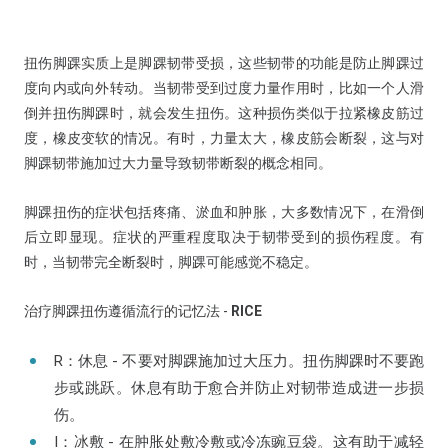
扭伤脚踝实质上是脚踝韧带受损，这些韧带的功能是防止脚踝过
度向内或向外转动。当韧带受到过度力量作用时，比如一个人滑
倒并扭伤脚踝时，就会发生扭伤。这种损伤类似于拉紧橡皮筋过
度，橡皮变软的情况。有时，力量太大，橡皮筋会断裂，这与对
脚踝韧带施加过大力量导致韧带断裂的概念相同。
脚踝扭伤的症状包括疼痛、淤血和肿胀，大多数情况下，在滑倒
后立即显现。症状的严重程度取决于韧带受到的损伤程度。有
时，当韧带完全断裂时，脚踝可能感觉不稳定。
治疗脚踝扭伤遵循流行的记忆法 -
RICE
R：休息 - 不要对脚踝施加过大压力。扭伤脚踝时不要跑
步或跳跃。休息有助于愈合并防止对韧带造成进一步损
伤。
I：冰敷 - 在肿胀处敷冷敷或冷冻豌豆袋。这有助于减轻