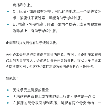
疼痛和肿胀。
C：压缩 - 如果您有绷带，可以简单地绑上一个踝关节绷
带，紧密但不要过紧，可能有助于减轻肿胀。
E：抬高 - 将腿抬高，脚跟下放两个枕头，或者将腿放在
咖啡桌上，有助于减轻肿胀。
止痛药和抗炎药也有助于缓解症状。
医生通常会注意脚踝扭伤与骨折的迹象。有时，滑倒时施加在脚
踝上的力量非常大，会传递到骨头并导致骨折。症状大多与正常
脚踝扭伤相同，但这些少数红旗迹象表明是骨折而不是扭伤。
如果您：
无法承受患脚踝的重量
无法站在两条腿上或在患脚踝上行走 - 即使是一点点
在脚踝的硬骨表面感到疼痛。脚踝有两个骨突出物 - 一